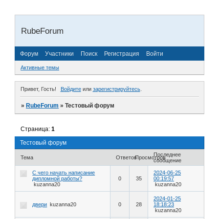
RubeForum
Форум
Участники
Поиск
Регистрация
Войти
Активные темы
Привет, Гость!
Войдите
или
зарегистрируйтесь
.
»
RubeForum
»
Тестовый форум
Страница:
1
Тестовый форум
Последнее
Тема
Ответов
Просмотров
сообщение
С чего начать написание
2024-06-25
дипломной работы?
0
35
00:19:57
kuzanna20
kuzanna20
2024-01-25
двери
kuzanna20
0
28
18:18:23
kuzanna20