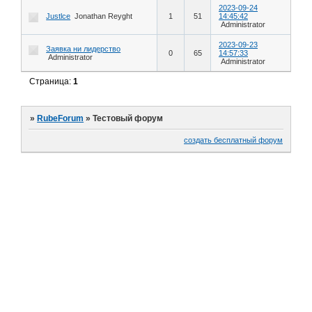
2023-09-24
Justlce
Jonathan Reyght
1
51
14:45:42
Administrator
2023-09-23
Заявка ни лидерство
0
65
14:57:33
Administrator
Administrator
Страница:
1
»
RubeForum
»
Тестовый форум
создать бесплатный форум